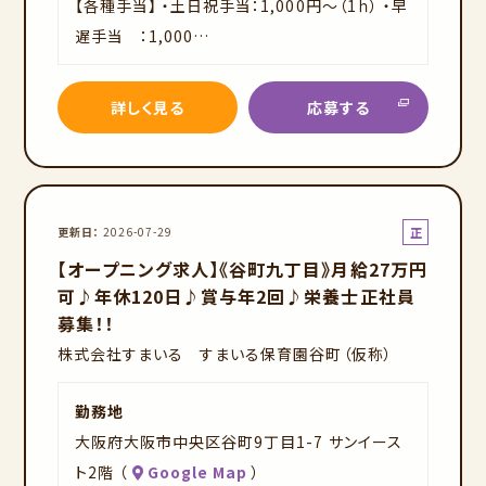
【各種手当】 ・土日祝手当：1,000円～（1ｈ） ・早
遅手当 ：1,000…
詳しく見る
応募する
正
更新日
2026-07-29
社
【オープニング求人】《谷町九丁目》月給27万円
員
可♪年休120日♪賞与年2回♪栄養士正社員
募集！！
株式会社すまいる すまいる保育園谷町（仮称）
勤務地
大阪府大阪市中央区谷町9丁目1-7 サンイース
ト2階 （
Google Map
）