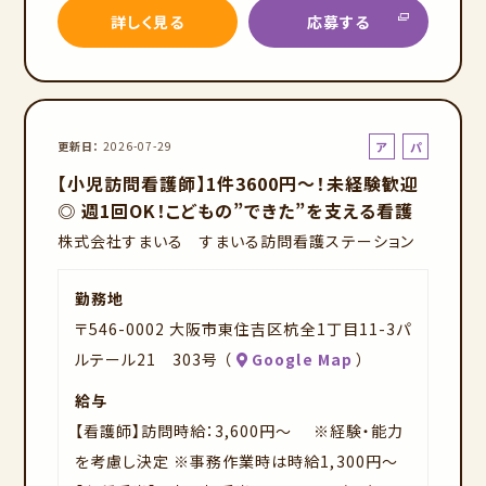
詳しく見る
応募する
ア
パ
更新日
2026-07-29
ル
ー
【小児訪問看護師】1件3600円～！未経験歓迎
バ
ト
◎ 週1回OK！こどもの”できた”を支える看護
イ
株式会社すまいる すまいる訪問看護ステーション
ト
勤務地
〒546-0002 大阪市東住吉区杭全1丁目11-3パ
ルテール21 303号 （
Google Map
）
給与
【看護師】訪問時給：3,600円～ ※経験・能力
を考慮し決定 ※事務作業時は時給1,300円～