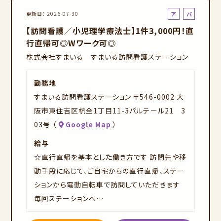
ア
パ
更新日
2026-07-30
ル
ー
【訪問看護／小児理学療法士】1件3,000円！直
バ
ト
行直帰可◎Wワーク可◎
イ
株式会社すまいる すまいる訪問看護ステーション
ト
勤務地
すまいる訪問看護ステーション 〒546-0002 大
阪市東住吉区杭全1丁目11-3パルテール21 3
03号 （
Google Map
）
給与
☆直行直帰を基本とした働き方です 訪問先や移
動手段に応じて、ご自宅からの直行直帰、ステー
ションから電動自転車で訪問していただきます
毎回ステーションへ…