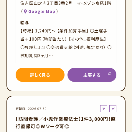
住吉区山之内3丁目3番2号 マ・メゾン舟尾1階
（
Google Map
）
給与
【時給】 1,240円～ 【条件加算手当】 〇土曜手
当＋100円（時間当たり） 【その他、福利厚生】
〇昇給年1回 〇交通費支給（別途、規定あり） 〇
試用期間3ヶ月…
詳しく見る
応募する
ア
パ
更新日
2026-07-30
ル
ー
【訪問看護／小児作業療法士】1件3,000円！直
バ
ト
行直帰可◎Wワーク可◎
イ