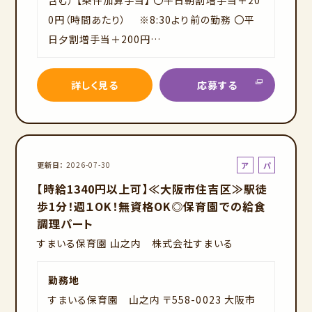
0円（時間あたり） ※8:30より前の勤務 〇平
日夕割増手当＋200円…
詳しく見る
応募する
ア
パ
更新日
2026-07-30
ル
ー
【時給1340円以上可】≪大阪市住吉区≫駅徒
バ
ト
歩1分！週１OK！無資格OK◎保育園での給食
イ
調理パート
ト
すまいる保育園 山之内 株式会社すまいる
勤務地
すまいる保育園 山之内 〒558-0023 大阪市