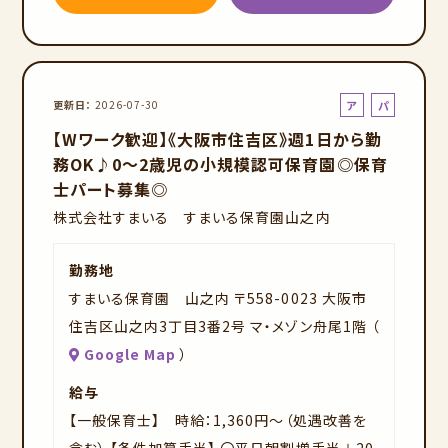
ア
パ
更新日
2026-07-30
ル
ー
【Wワーク歓迎】《大阪市住吉区》週1日から勤
バ
ト
務OK♪0～2歳児の小規模認可保育園◎保育
イ
士パート募集◎
ト
株式会社すまいる すまいる保育園山之内
勤務地
すまいる保育園 山之内 〒558-0023 大阪市
住吉区山之内3丁目3番2号 マ・メゾン舟尾1階 （
Google Map
）
給与
【一般保育士】 時給：1,360円～（処遇改善を
含む） 【条件加算手当】 〇平日朝割増手当＋20