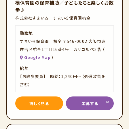
模保育園の保育補助／子どもたちと楽しくお散
イ
歩♪
ト
株式会社すまいる すまいる保育園杭全
勤務地
すまいる保育園 杭全 〒546-0002 大阪市東
住吉区杭全1丁目16番4号 カサコルベ2階 （
Google Map
）
給与
【お散歩要員】 時給：1,240円～（処遇改善を
含む）
詳しく見る
応募する