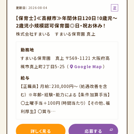
正
更新日
2026-08-04
社
【保育士】≪高槻市≫年間休日120日！0歳児～
員
2歳児小規模認可保育園◎日・祝お休み！
株式会社すまいる すまいる保育園 真上
勤務地
すまいる保育園 真上 〒569-1121 大阪府高
槻市真上町2丁目5-25 （
Google Map
）
給与
【正職員】 月給：230,000円～（処遇改善を含
む） ※年齢・経験・能力による 【条件加算手当】
〇土曜手当＋100円（時間当たり） 【その他、福
利厚生】 〇賞与…
詳しく見る
応募する