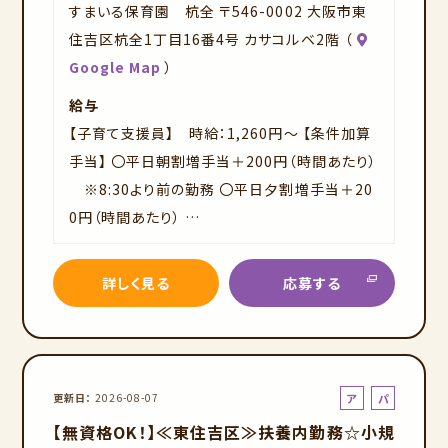
すまいる保育園 杭全 〒546-0002 大阪市東
住吉区杭全1丁目16番4号 カサコルベ2階 （
Google Map
）
給与
【子育て支援員】 時給：1,260円～ 【条件加算
手当】 〇平日朝割増手当＋200円（時間あたり）
※8:30より前の勤務 〇平日夕割増手当＋20
0円（時間あたり） …
詳しく見る
応募する
ア
パ
更新日
2026-08-07
ル
ー
【無資格OK！】≪東住吉区≫扶養内勤務☆小規
バ
ト