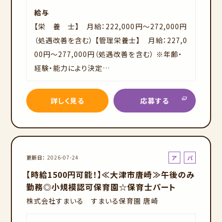
給与
【栄 養 士】 月給：222,000円～272,000円
（処遇改善を含む） 【管理栄養士】 月給：227,0
00円～277,000円（処遇改善を含む） ※年齢・
経験・能力により決定…
詳しく見る
応募する
ア
パ
更新日
2026-07-24
ル
ー
【時給1500円可能！】≪大津市唐崎≫午後のみ
バ
ト
勤務◎小規模認可保育園☆保育士パート
イ
株式会社すまいる すまいる保育園 唐崎
ト