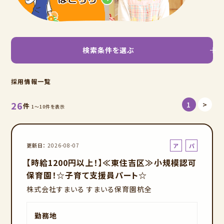
検索条件を選ぶ
採用情報一覧
26
1
>
件
1～10件を表示
ア
パ
更新日
2026-08-07
ル
ー
【時給1200円以上！】≪東住吉区≫小規模認可
バ
ト
保育園！☆子育て支援員パート☆
イ
株式会社すまいる すまいる保育園杭全
ト
勤務地