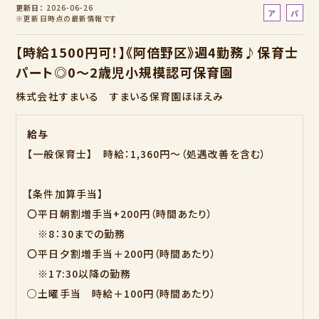
更新日
2026-06-26
ア
パ
※更新日時点の最新情報です
ル
ー
バ
ト
【時給1500円可！】《阿倍野区》週4勤務♪保育士
イ
パート◎0～2歳児小規模認可保育園
ト
株式会社すまいる すまいる保育園ほほえみ
給与
【一般保育士】 時給：1,360円～（処遇改善を含む）
【条件加算手当】
〇平日朝割増手当+200円（時間あたり）
※8：30までの勤務
〇平日夕割増手当＋200円（時間あたり）
※17:30以降の勤務
○土曜手当 時給＋100円（時間あたり）