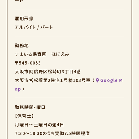
ート
【主な業務内容】
・授乳、オムツの交換、着替え等
雇用形態
・施設内整備（掲示物作成、清掃等）
アルバイト / パート
・保護者対応
など、保育園運営に関わる業務全般
勤務地
すまいる保育園 ほほえみ
未経験の方、ブランクがある方も丁寧に研修しますので
〒545-0053
安心してスタートしていただけます。
大阪市阿倍野区松崎町3丁目4番
大阪市営松崎第2住宅１号棟103号室 （
Google M
保育記録、出欠登録などの各種帳票はICTシステムを導入して
ap
）
おり
スマホやPCを活用して業務の効率化を図っています。
勤務時間・曜日
事務作業の時間を減らし、子どもたちと向き合う時間を大切に
【保育士】
しています。
月曜日～土曜日の週4日
7:30～18:30のうち実働7.5時間程度