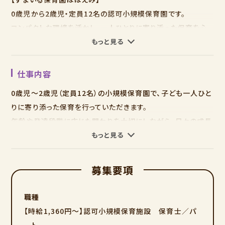
0歳児から2歳児・定員12名の認可小規模保育園です。
コンパクトな環境を活かし、一人ひとりに寄り添った保育を心
がけています。
もっと見る
隣には姉妹園の「すまいる保育園すこやか」があり
仕事内容
困った時はお互いにすぐに助け合える環境です。
0歳児～2歳児（定員12名）の小規模保育園で、子ども一人ひと
りに寄り添った保育を行っていただきます。
・天王寺・阿倍野駅から徒歩8分！
年齢や発達段階に応じた関わりを大切にしながら、日々の成長
自転車通勤も可能ですので、お近くの方は是非、ご応募ください
を近くで見守れる環境です。
もっと見る
♪
職員同士で協力しながら安心して保育を進めることができま
☆週4勤務パートさん募集☆
募集要項
す。
週30時間程度勤務可能な保育士パートさんを募集します！
小規模ならではの落ち着いた環境で、子どもたちと丁寧に関わ
職種
りたい方にぴったりです。
時間帯や曜日での手当があるので時給1560円も可能！
【時給1,360円～】認可小規模保育施設 保育士／パ
1日を通して子どもたちと関わりたいという方にオススメです◎