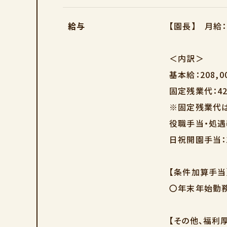
給与
【園長】 月給：
＜内訳＞
基本給：208
固定残業代：42
※固定残業代は
役職手当・処遇改
日祝開園手当：1
【条件加算手当
〇年末年始勤務
【その他、福利