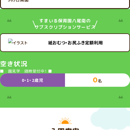
すまいる保育園八尾南の
サブスクリプションサービス
紙おむつ・お尻ふき定額利用
空き状況
■ 園見学 随時受付中！ ■
0
0・1・2歳児
名